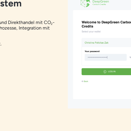
ystem
und Direkthandel mit
CO
-
2
ozesse, Integration mit
.